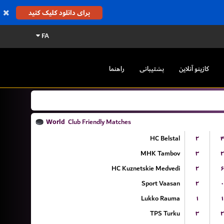
برای دانلود کلیک کنید
FA
کازینو آنلاین
پشتیبانی
راهنما
World
Club Friendly Matches
HC Belstal
۲
۴
MHK Tambov
۳
۲
HC Kuznetskie Medvedi
۲
۶
Sport Vaasan
۲
۰
Lukko Rauma
۱
۱
TPS Turku
۳
۲