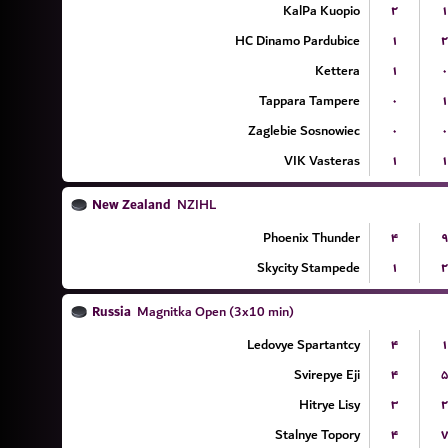
KalPa Kuopio
۲
۱
HC Dinamo Pardubice
۱
۲
Kettera
۱
۰
Tappara Tampere
۰
۱
Zaglebie Sosnowiec
۰
۰
VIK Vasteras
۱
۱
New Zealand
NZIHL
Phoenix Thunder
۴
۹
Skycity Stampede
۱
۲
Russia
Magnitka Open (3x10 min)
Ledovye Spartantcy
۴
۱
Svirepye Eji
۴
۵
Hitrye Lisy
۳
۲
Stalnye Topory
۴
۷