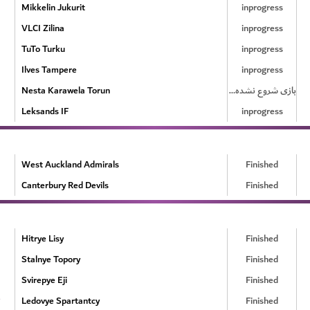
Mikkelin Jukurit
inprogress
VLCI Zilina
inprogress
TuTo Turku
inprogress
Ilves Tampere
inprogress
Nesta Karawela Torun
بازی شروع نشده است
Leksands IF
inprogress
West Auckland Admirals
Finished
Canterbury Red Devils
Finished
Hitrye Lisy
Finished
Stalnye Topory
Finished
Svirepye Eji
Finished
Ledovye Spartantcy
Finished