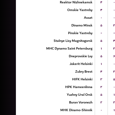
Reaktor Nizhnekamsk
۴
۰
Omskie Yastreby
۴
۰
Assat
۰
۰
Dinamo Minsk
۵
۳
Pinskie Yastreby
-
-
Stalnye Lisy Magnitogorsk
۵
۴
MHC Dynamo Saint Petersburg
۱
۳
Dneprovskie Lvy
۵
۶
Jokerit Helsinki
۱
۰
Zubry Brest
۴
۳
HIFK Helsinki
۳
۵
HPK Hameenlinna
۲
۰
Yuzhny Ural Orsk
۵
۱
Buran Voronezh
۲
۲
MHK Dinamo-Shinnik
۰
۱