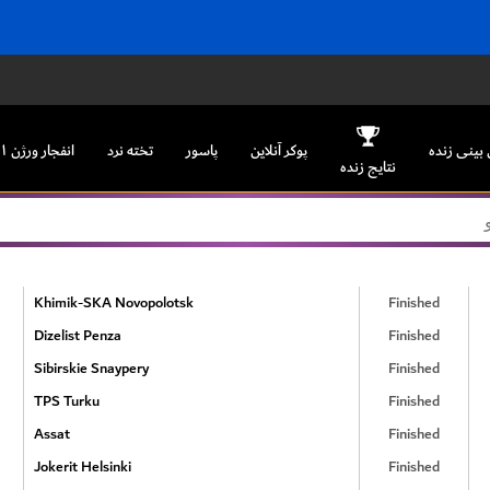
بینی زنده
پوکر آنلاین
پاسور
تخته نرد
انفجار ورژن ۱
نتایج زنده
Khimik-SKA Novopolotsk
Finished
Dizelist Penza
Finished
Sibirskie Snaypery
Finished
TPS Turku
Finished
Assat
Finished
Jokerit Helsinki
Finished