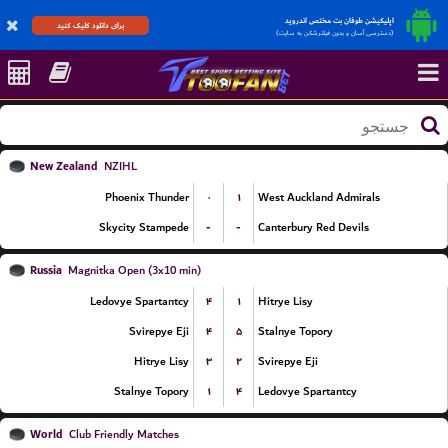
اپلیکیشن طوفان بت مختص اندروید
برای دانلود کلیک کنید
(دسترسی آسان و بدون فیلترشکن به سایت)
New Zealand
NZIHL
۰
۱
Phoenix Thunder
West Auckland Admirals
-
-
Skycity Stampede
Canterbury Red Devils
Russia
Magnitka Open (3x10 min)
۴
۱
Ledovye Spartantcy
Hitrye Lisy
۴
۵
Svirepye Eji
Stalnye Topory
۳
۲
Hitrye Lisy
Svirepye Eji
۱
۴
Stalnye Topory
Ledovye Spartantcy
World
Club Friendly Matches