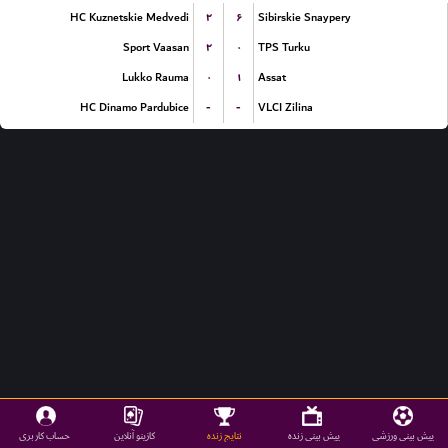
۲
۶
HC Kuznetskie Medvedi
Sibirskie Snaypery
۲
۰
Sport Vaasan
TPS Turku
۰
۱
Lukko Rauma
Assat
-
-
HC Dinamo Pardubice
VLCI Zilina
پیش بینی ورزشی
پیش بینی زنده
نتایج زنده
کازینو آنلاین
حساب کاربری