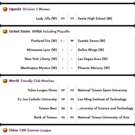
Uganda
Division 1 Women
۴۶
۶۹
Lady Jills (W)
Seeta High School (W)
United States
WNBA Including Playoffs
۱۰۰
۹۳
Portland Fire (W)
Seattle Storm (W)
-
-
Minnesota Lynx (W)
Dallas Wings (W)
-
-
New York Liberty (W)
Las Vegas Aces (W)
-
-
Washington Mystics (W)
Phoenix Mercury (W)
World
Friendly Club Matches
۷۴
۶۷
Yulon Luxgen Dinos
National Taiwan Sport University
۶۴
۶۸
Fu Jen Catholic University
Lee Ming Institute of Technology
۸۵
۸۰
Taiwan Beer
Chien Hsin University of Science and Technology
۹۸
۴۸
Bank of Taiwan
National Taiwan University of Arts
China
CBA Summer League