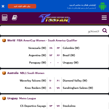
اپلیکیشن طوفان بت مختص اندروید
برای دانلود کلیک کنید
(دسترسی آسان و بدون فیلترشکن به سایت)
World
FIBA AmeriCup Women - South America Qualifier
۶۸
۶۴
Venezuela (W)
Colombia (W)
۷۲
۶۶
Argentina (W)
Brazil (W)
-
-
Paraguay (W)
Uruguay (W)
Australia
NBL1 South Women
۷۰
۶۱
Waverley Falcons (W)
Diamond Valley (W)
۸۰
۷۸
Knox Raiders (W)
Sandringham Sabres (W)
Uruguay
Metro League
۷۳
۷۷
CS Deportivo Sayago
Stockolmo