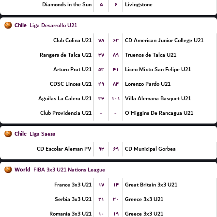
۵
۶
Diamonds in the Sun
Livingstone
Chile
Liga Desarrollo U21
۷۸
۶۲
Club Colina U21
CD American Junior College U21
۳۷
۸۹
Rangers de Talca U21
Truenos de Talca U21
۵۳
۴۱
Arturo Prat U21
Liceo Mixto San Felipe U21
۴۹
۸۴
CDSC Linces U21
Lorenzo Pardo U21
۳۴
۱۰۱
Aguilas La Calera U21
Villa Alemana Basquet U21
-
-
Club Providencia U21
O'Higgins De Rancagua U21
Chile
Liga Saesa
۹۳
۶۹
CD Escolar Aleman PV
CD Municipal Gorbea
World
FIBA 3x3 U21 Nations League
۱۷
۱۴
France 3x3 U21
Great Britain 3x3 U21
۲۱
۲۰
Serbia 3x3 U21
Greece 3x3 U21
۱۰
۱۹
Romania 3x3 U21
Greece 3x3 U21