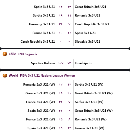
۱۲
۱۳
Spain 3x3 U21
Great Britain 3x3 U21
۱۹
۱۱
Serbia 3x3 U21
Romania 3x3 U21
۲۱
۷
Germany 3x3 U21
Czech Republic 3x3 U21
۱۰
۱۶
France 3x3 U21
Spain 3x3 U21
۰
۲
Czech Republic 3x3 U21
Slovakia 3x3 U21
Chile
LNB Segunda
۱۰۷
۷۳
Sportiva Italiana
Huachipato
World
FIBA 3x3 U21 Nations League Women
۱۳
۱۲
Romania 3x3 U21 (W)
Serbia 3x3 U21 (W)
۱۸
۲۰
Greece 3x3 U21 (W)
Great Britain 3x3 U21 (W)
۲۱
۷
France 3x3 U21 (W)
Serbia 3x3 U21 (W)
۲۱
۹
Spain 3x3 U21 (W)
Great Britain 3x3 U21 (W)
۱۵
۸
France 3x3 U21 (W)
Romania 3x3 U21 (W)
۱۹
۱۲
Spain 3x3 U21 (W)
Greece 3x3 U21 (W)