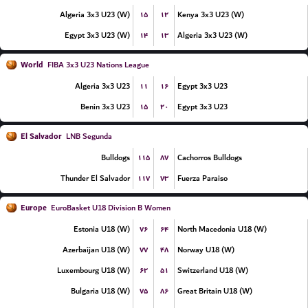
۱۵
۱۲
Algeria 3x3 U23 (W)
Kenya 3x3 U23 (W)
۱۴
۱۳
Egypt 3x3 U23 (W)
Algeria 3x3 U23 (W)
World
FIBA 3x3 U23 Nations League
۱۱
۱۶
Algeria 3x3 U23
Egypt 3x3 U23
۱۵
۲۰
Benin 3x3 U23
Egypt 3x3 U23
El Salvador
LNB Segunda
۱۱۵
۸۷
Bulldogs
Cachorros Bulldogs
۱۱۷
۷۳
Thunder El Salvador
Fuerza Paraiso
Europe
EuroBasket U18 Division B Women
۷۶
۶۴
Estonia U18 (W)
North Macedonia U18 (W)
۷۷
۴۸
Azerbaijan U18 (W)
Norway U18 (W)
۶۲
۵۱
Luxembourg U18 (W)
Switzerland U18 (W)
۷۵
۸۶
Bulgaria U18 (W)
Great Britain U18 (W)