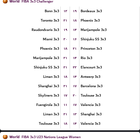
World
FIBA 3x3 Challenger
۱۲
۱۹
Bonn 3x3
Bordeaux 3x3
۲۱
۱۸
Toronto 3x3
Phoenix 3x3
۱۹
۱۴
Raudondvaris 3x3
Marijampole 3x3
۲۰
۱۶
Miami 3x3
Shinjuku SS 3x3
۱۸
۲۱
Phoenix 3x3
Princeton 3x3
۲۱
۱۴
Marijampole 3x3
Rio 3x3
۲۱
۲۲
Shinjuku SS 3x3
Elancourt 3x3
۱۸
۱۴
Liman 3x3
Antwerp 3x3
۲۱
۱۷
Shanghai 3x3
Barcelona 3x3
۱۷
۲۰
Skyliners 3x3
Toulouse 3x3
۱۱
۱۷
Fuengirola 3x3
Valencia 3x3
۲۱
۱۳
Liman 3x3
Shanghai 3x3
۱۸
۱۴
Toulouse 3x3
Valencia 3x3
World
FIBA 3x3 U23 Nations League Women