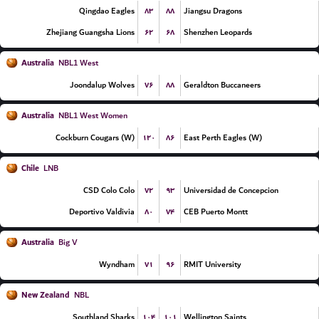
۸۳
۸۸
Qingdao Eagles
Jiangsu Dragons
۶۲
۶۸
Zhejiang Guangsha Lions
Shenzhen Leopards
Australia
NBL1 West
۷۶
۸۸
Joondalup Wolves
Geraldton Buccaneers
Australia
NBL1 West Women
۱۲۰
۸۶
Cockburn Cougars (W)
East Perth Eagles (W)
Chile
LNB
۷۲
۹۳
CSD Colo Colo
Universidad de Concepcion
۸۰
۷۴
Deportivo Valdivia
CEB Puerto Montt
Australia
Big V
۷۱
۹۶
Wyndham
RMIT University
New Zealand
NBL
۱۰۴
۱۰۱
Southland Sharks
Wellington Saints