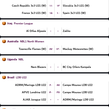
۱۱
۱۲
Czech Republic 3x3 U21 (W)
Slovakia 3x3 U21 (W)
۱۵
۱۰
France 3x3 U21 (W)
Spain 3x3 U21 (W)
Iraq
Premier League
-
-
Al Difaa Aljawie
Zakho
Australia
NBL1 North Women
۸۷
۱۲۰
Townsville Flames (W)
Mackay Meteorettes (W)
Uganda
NBL
-
-
Nam Blazers
BC City Oilers Kampala
Brazil
LDB U22
۶۰
۸۸
ADRM/Maringa LDB U22
Campo Mourao LDB U22
۴۰
۳۷
APVE Londrina U22
Campo Mourao LDB U22
-
-
AJAB Jaragua U22
ADRM/Maringa LDB U22