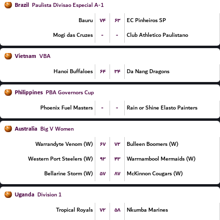
Brazil
Paulista Divisao Especial A-1
۷۴
۶۳
Bauru
EC Pinheiros SP
-
-
Mogi das Cruzes
Club Athletico Paulistano
Vietnam
VBA
۶۴
۳۴
Hanoi Buffaloes
Da Nang Dragons
Philippines
PBA Governors Cup
-
-
Phoenix Fuel Masters
Rain or Shine Elasto Painters
Australia
Big V Women
۶۷
۷۲
Warrandyte Venom (W)
Bulleen Boomers (W)
۹۳
۴۳
Western Port Steelers (W)
Warrnambool Mermaids (W)
۵۷
۸۷
Bellarine Storm (W)
McKinnon Cougars (W)
Uganda
Division 1
۷۲
۵۸
Tropical Royals
Nkumba Marines