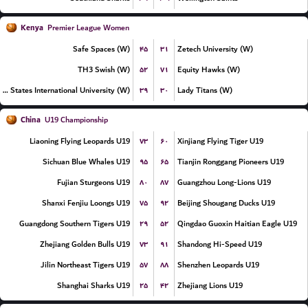
Kenya
Premier League Women
۴۵
۳۱
Safe Spaces (W)
Zetech University (W)
۵۲
۷۱
TH3 Swish (W)
Equity Hawks (W)
۳۹
۳۰
United States International University (W)
Lady Titans (W)
China
U19 Championship
۷۳
۶۰
Liaoning Flying Leopards U19
Xinjiang Flying Tiger U19
۹۵
۶۵
Sichuan Blue Whales U19
Tianjin Ronggang Pioneers U19
۸۰
۸۷
Fujian Sturgeons U19
Guangzhou Long-Lions U19
۷۵
۹۲
Shanxi Fenjiu Loongs U19
Beijing Shougang Ducks U19
۲۹
۵۲
Guangdong Southern Tigers U19
Qingdao Guoxin Haitian Eagle U19
۷۳
۹۱
Zhejiang Golden Bulls U19
Shandong Hi-Speed U19
۵۷
۸۸
Jilin Northeast Tigers U19
Shenzhen Leopards U19
۲۵
۴۲
Shanghai Sharks U19
Zhejiang Lions U19