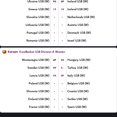
۴۵
۵۴
Ukraine U18 (W)
Ireland U18 (W)
۱۶
۱۷
Greece U18 (W)
Iceland U18 (W)
-
-
Slovakia U18 (W)
Netherlands U18 (W)
-
-
Lithuania U18 (W)
Austria U18 (W)
-
-
Portugal U18 (W)
Denmark U18 (W)
-
-
Romania U18 (W)
Israel U18 (W)
Europe
EuroBasket U18 Division A Women
۵۴
۸۷
Montenegro U18 (W)
Hungary U18 (W)
۷۷
۸۰
Sweden U18 (W)
Turkey U18 (W)
۶۸
۸۲
Latvia U18 (W)
Italy U18 (W)
-
-
Poland U18 (W)
Belgium U18 (W)
-
-
Slovenia U18 (W)
Croatia U18 (W)
-
-
Finland U18 (W)
Serbia U18 (W)
-
-
France U18 (W)
Spain U18 (W)