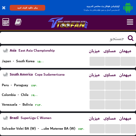
اپلیکیشن طوفان بت مختص اندروید
برای دانلود کلیک کنید
(دسترسی آسان و بدون فیلترشکن به سایت)
Asia
میزبان
مساوی
میهمان
East Asia Championship
...
...
...
Japan
-
South Korea
۱۵:۰۰
South America
میزبان
مساوی
میهمان
Copa Sudamericana
...
...
...
Peru
-
Paraguay
۱۶:۳۰
...
...
...
Colombia
-
Chile
۱۹:۰۰
...
...
...
Venezuela
-
Bolivia
۲۱:۳۰
Brazil
میزبان
مساوی
میهمان
SuperLiga C Women
...
...
...
Salvador Volei BA (W)
-
Clube Matense BA (W)
۱۷:۳۰