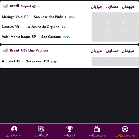
Brazil
میزبان
مساوی
میهمان
SuperLiga C
...
...
...
Maringa Volei PR
-
Sao Jose dos Pinhais
۱۷:۳۰
...
...
...
Nautico RR
-
Nova Junina do Orgulho
۱۹:۳۰
...
...
...
Volei Mania Itaqua SP
-
Sao Caetano
۲۳:۳۰
Brazil
میزبان
مساوی
میهمان
U19 Liga Paulista
...
...
...
Atibaia U19
-
Nakagawa U19
۲۲:۳۰
پیش بینی ورزشی
پیش بینی زنده
نتایج زنده
کازینو آنلاین
حساب کاربری