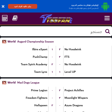
اپلیکیشن طوفان بت مختص اندروید
برای دانلود کلیک کنید
(دسترسی آسان و بدون فیلترشکن به سایت)
World
Asgard Championship Season
۱
۲
Ilbirs eSport
No Hoodwink
۰
۲
PuckChamp
FTS
۲
۰
Team Spirit Academy
No Hoodwink
۱
۱
Team Lynx
Level UP
World
Mad Dogs League
۰
۲
Prime Legion
Project Achilles
۰
۲
Freedom Fighters
Moonlight Wispers
۲
۰
Hellspawn
Azure Dragons