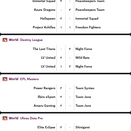
۲
۰
Immortal Squad
Peacekeepers Team
۰
۲
Azure Dragons
Peacekeepers Team
۲
۰
Hellspawn
Immortal Squad
۱
۱
Project Achilles
Freedom Fighters
World
Destiny League
۰
۲
The Last Titans
Night Force
۲
۰
LV United
Wild Bats
۱
۳
LV United
Night Force
World
EPL Masters
۲
۰
Power Rangers
Team Syntax
۲
۰
Ilbirs eSport
Team Jenz
۲
۰
Amaru Gaming
Team Jenz
World
Ultras Dota Pro
۲
۰
Elite Eclipse
Shinigami