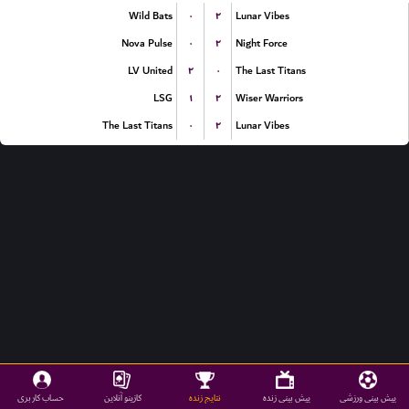
۰
۲
Wild Bats
Lunar Vibes
۰
۲
Nova Pulse
Night Force
۲
۰
LV United
The Last Titans
۱
۲
LSG
Wiser Warriors
۰
۲
The Last Titans
Lunar Vibes
پیش بینی ورزشی
پیش بینی زنده
نتایج زنده
کازینو آنلاین
حساب کاربری