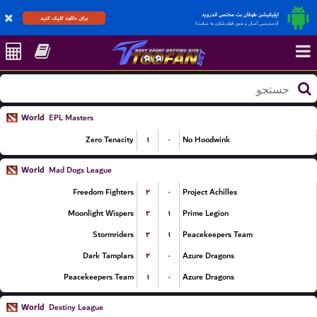
اپلیکیشن طوفان بت مختص اندروید
برای دانلود کلیک کنید
(دسترسی آسان و بدون فیلترشکن به سایت)
World
EPL Masters
۱
۰
Zero Tenacity
No Hoodwink
World
Mad Dogs League
۲
۰
Freedom Fighters
Project Achilles
۲
۱
Moonlight Wispers
Prime Legion
۲
۱
Stormriders
Peacekeepers Team
۲
۰
Dark Tamplars
Azure Dragons
۱
۰
Peacekeepers Team
Azure Dragons
World
Destiny League