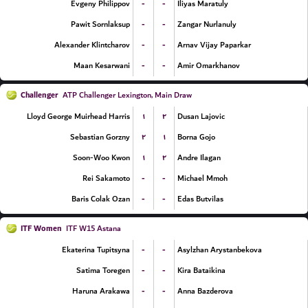
-
-
Evgeny Philippov
Iliyas Maratuly
-
-
Pawit Sornlaksup
Zangar Nurlanuly
-
-
Alexander Klintcharov
Arnav Vijay Paparkar
-
-
Maan Kesarwani
Amir Omarkhanov
Challenger
ATP Challenger Lexington, Main Draw
۱
۲
Lloyd George Muirhead Harris
Dusan Lajovic
۲
۱
Sebastian Gorzny
Borna Gojo
۱
۲
Soon-Woo Kwon
Andre Ilagan
-
-
Rei Sakamoto
Michael Mmoh
-
-
Baris Colak Ozan
Edas Butvilas
ITF Women
ITF W15 Astana
-
-
Ekaterina Tupitsyna
Asylzhan Arystanbekova
-
-
Satima Toregen
Kira Bataikina
-
-
Haruna Arakawa
Anna Bazderova