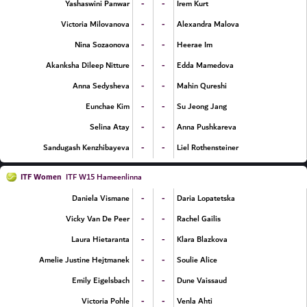
-
-
Yashaswini Panwar
Irem Kurt
-
-
Victoria Milovanova
Alexandra Malova
-
-
Nina Sozaonova
Heerae Im
-
-
Akanksha Dileep Nitture
Edda Mamedova
-
-
Anna Sedysheva
Mahin Qureshi
-
-
Eunchae Kim
Su Jeong Jang
-
-
Selina Atay
Anna Pushkareva
-
-
Sandugash Kenzhibayeva
Liel Rothensteiner
ITF Women
ITF W15 Hameenlinna
-
-
Daniela Vismane
Daria Lopatetska
-
-
Vicky Van De Peer
Rachel Gailis
-
-
Laura Hietaranta
Klara Blazkova
-
-
Amelie Justine Hejtmanek
Soulie Alice
-
-
Emily Eigelsbach
Dune Vaissaud
-
-
Victoria Pohle
Venla Ahti