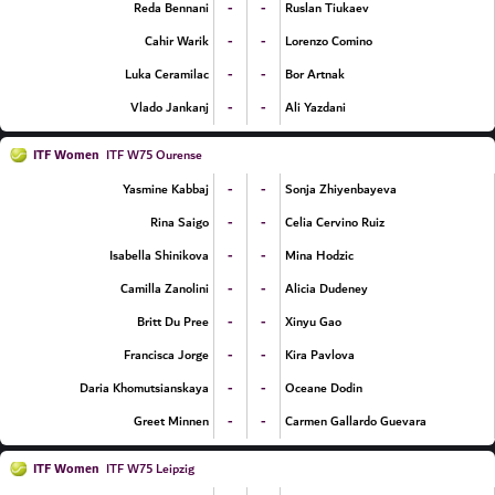
-
-
Reda Bennani
Ruslan Tiukaev
-
-
Cahir Warik
Lorenzo Comino
-
-
Luka Ceramilac
Bor Artnak
-
-
Vlado Jankanj
Ali Yazdani
ITF Women
ITF W75 Ourense
-
-
Yasmine Kabbaj
Sonja Zhiyenbayeva
-
-
Rina Saigo
Celia Cervino Ruiz
-
-
Isabella Shinikova
Mina Hodzic
-
-
Camilla Zanolini
Alicia Dudeney
-
-
Britt Du Pree
Xinyu Gao
-
-
Francisca Jorge
Kira Pavlova
-
-
Daria Khomutsianskaya
Oceane Dodin
-
-
Greet Minnen
Carmen Gallardo Guevara
ITF Women
ITF W75 Leipzig