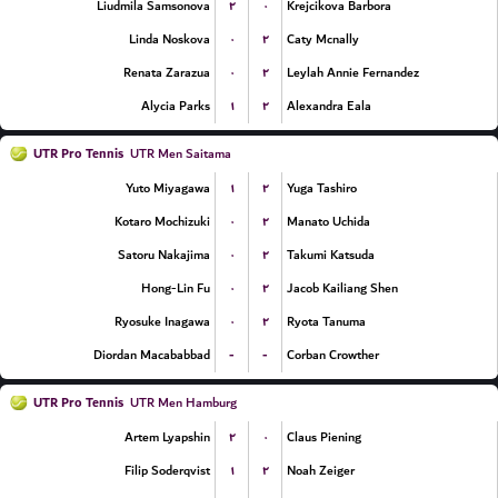
۲
۰
Liudmila Samsonova
Krejcikova Barbora
۰
۲
Linda Noskova
Caty Mcnally
۰
۲
Renata Zarazua
Leylah Annie Fernandez
۱
۲
Alycia Parks
Alexandra Eala
UTR Pro Tennis
UTR Men Saitama
۱
۲
Yuto Miyagawa
Yuga Tashiro
۰
۲
Kotaro Mochizuki
Manato Uchida
۰
۲
Satoru Nakajima
Takumi Katsuda
۰
۲
Hong-Lin Fu
Jacob Kailiang Shen
۰
۲
Ryosuke Inagawa
Ryota Tanuma
-
-
Diordan Macababbad
Corban Crowther
UTR Pro Tennis
UTR Men Hamburg
۲
۰
Artem Lyapshin
Claus Piening
۱
۲
Filip Soderqvist
Noah Zeiger