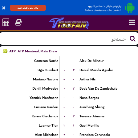
اپلیکیشن طوفان بت مختص اندروید
برای دانلود کلیک کنید
(دسترسی آسان و بدون فیلترشکن به سایت)
ATP
ATP Montreal, Main Draw
-
-
Cameron Norrie
Alex De Minaur
۰
۲
Ugo Humbert
Daniel Merida Aguilar
-
-
Mariano Navone
Arthur Fils
۰
۲
Daniil Medvedev
Botic Van De Zandschulp
-
-
Yannick Hanfmann
Nuno Borges
-
-
Luciano Darderi
Juncheng Shang
۰
۲
Karen Khachanov
Terence Atmane
۲
۱
Learner Tien
Gael Monfils
۲
۰
Alex Michelsen
Francisco Cerundolo