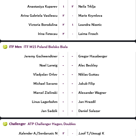
۱
۲
Anastasiya Kuparev
Neila Trklja
۲
۰
Arina Gabriela Vasilescu
Marie Krymlova
۲
۱
Victoria Borodulina
Leandra Nizetic
۲
۰
Irina Fetecau
Laima Frosch
ITF Men
ITF M15 Poland Bielsko Biala
-
-
Jeremy Gschwendtner
Gregor Hausberger
-
-
Noel Larwig
Alec Beckley
-
-
Vladyslav Orlov
Niklas Guttau
-
-
Michael Savano
Jakub Filip
-
-
Marcel Zielinski
Alexander Wagner
-
-
Linus Lagerbohm
Jan Hrazdil
-
-
Jan Sadzik
Daniel Salazar
Challenger
ATP Challenger Hagen, Doubles
۲
۰
Kalender A./Serdarusic N.
Loof T./Uesugi K.