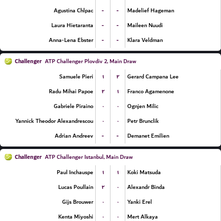
-
-
Agustina Chlpac
Madelief Hageman
-
-
Laura Hietaranta
Maileen Nuudi
-
-
Anna-Lena Ebster
Klara Veldman
Challenger
ATP Challenger Plovdiv 2, Main Draw
۱
۲
Samuele Pieri
Gerard Campana Lee
۲
۱
Radu Mihai Papoe
Franco Agamenone
۰
۰
Gabriele Piraino
Ognjen Milic
۰
۰
Yannick Theodor Alexandrescou
Petr Brunclik
-
-
Adrian Andreev
Demanet Emilien
Challenger
ATP Challenger Istanbul, Main Draw
۱
۱
Paul Inchauspe
Koki Matsuda
۲
۰
Lucas Poullain
Alexandr Binda
۰
۰
Gijs Brouwer
Yanki Erel
۰
۰
Kenta Miyoshi
Mert Alkaya