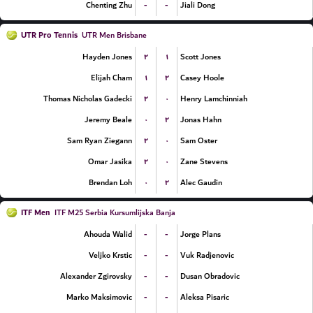
-
-
Chenting Zhu
Jiali Dong
UTR Pro Tennis
UTR Men Brisbane
۲
۱
Hayden Jones
Scott Jones
۱
۲
Elijah Cham
Casey Hoole
۲
۰
Thomas Nicholas Gadecki
Henry Lamchinniah
۰
۲
Jeremy Beale
Jonas Hahn
۲
۰
Sam Ryan Ziegann
Sam Oster
۲
۰
Omar Jasika
Zane Stevens
۰
۲
Brendan Loh
Alec Gaudin
ITF Men
ITF M25 Serbia Kursumlijska Banja
-
-
Ahouda Walid
Jorge Plans
-
-
Veljko Krstic
Vuk Radjenovic
-
-
Alexander Zgirovsky
Dusan Obradovic
-
-
Marko Maksimovic
Aleksa Pisaric