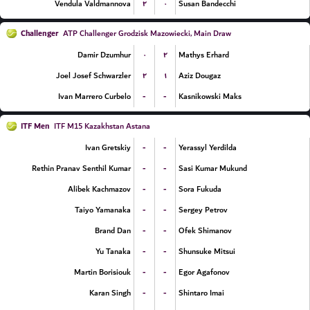
۲
۰
Vendula Valdmannova
Susan Bandecchi
Challenger
ATP Challenger Grodzisk Mazowiecki, Main Draw
۰
۲
Damir Dzumhur
Mathys Erhard
۲
۱
Joel Josef Schwarzler
Aziz Dougaz
-
-
Ivan Marrero Curbelo
Kasnikowski Maks
ITF Men
ITF M15 Kazakhstan Astana
-
-
Ivan Gretskiy
Yerassyl Yerdilda
-
-
Rethin Pranav Senthil Kumar
Sasi Kumar Mukund
-
-
Alibek Kachmazov
Sora Fukuda
-
-
Taiyo Yamanaka
Sergey Petrov
-
-
Brand Dan
Ofek Shimanov
-
-
Yu Tanaka
Shunsuke Mitsui
-
-
Martin Borisiouk
Egor Agafonov
-
-
Karan Singh
Shintaro Imai