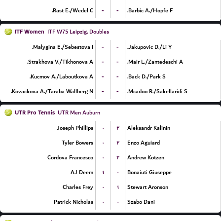
-
-
Rast E./Wedel C.
Barbic A./Hopfe F.
ITF Women
ITF W75 Leipzig, Doubles
-
-
Malygina E./Sebestova I.
Jakupovic D./Li Y.
-
-
Strakhova V./Tikhonova A.
Mair L./Zantedeschi A.
-
-
Kucmov A./Laboutkova A.
Back D./Park S.
-
-
Kovackova A./Taraba Wallberg N.
Mcadoo R./Sakellaridi S.
UTR Pro Tennis
UTR Men Auburn
۰
۲
Joseph Phillips
Aleksandr Kalinin
۰
۲
Tyler Bowers
Enzo Aguiard
۰
۲
Cordova Francesco
Andrew Kotzen
۱
۰
AJ Deem
Bonaiuti Giuseppe
۰
۱
Charles Frey
Stewart Aronson
۰
۰
Patrick Nicholas
Szabo Dani