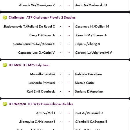
-
-
Ahouda W./Manukyan V.
Jovic N./Markovski O.
Challenger
ATP Challenger Plovdiv 2 Doubles
-
-
Radovanovic T./Rolland De Ravel C.
Casanova H./Dellien M.
-
-
Barry C./Genov A.
Kamath M./Sharma A.
-
-
Couto Loureiro J.V./Ribeiro E.
Papa C./Zheng B.
-
-
Campana Lee G./Caripi V.
Carboni L./Uzhylovskyi V.
ITF Men
ITF M25 Italy Fano
-
-
Marcello Serafini
Gabriele Crivellaro
-
-
Leonardo Primucci
Niccolo Catini
-
-
Carl Emil Overbeck
Stefano D'Agostino
ITF Women
ITF W15 Hameenlinna, Doubles
-
-
Ahti V./Mol I.
Biot A./Vaissaud D.
-
-
Blomqvist C./Heinonen I.
Giambelli C./Stagno B.