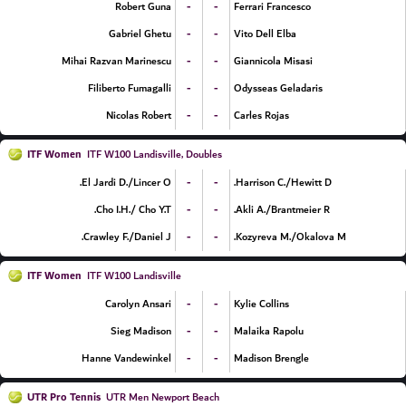
-
-
Robert Guna
Ferrari Francesco
-
-
Gabriel Ghetu
Vito Dell Elba
-
-
Mihai Razvan Marinescu
Giannicola Misasi
-
-
Filiberto Fumagalli
Odysseas Geladaris
-
-
Nicolas Robert
Carles Rojas
ITF Women
ITF W100 Landisville, Doubles
-
-
El Jardi D./Lincer O.
Harrison C./Hewitt D.
-
-
Cho I.H./ Cho Y.T.
Akli A./Brantmeier R.
-
-
Crawley F./Daniel J.
Kozyreva M./Okalova M.
ITF Women
ITF W100 Landisville
-
-
Carolyn Ansari
Kylie Collins
-
-
Sieg Madison
Malaika Rapolu
-
-
Hanne Vandewinkel
Madison Brengle
UTR Pro Tennis
UTR Men Newport Beach