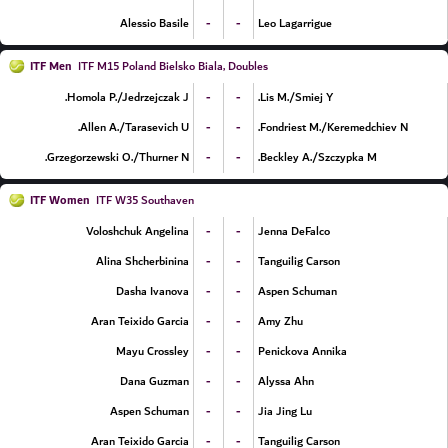
-
-
Alessio Basile
Leo Lagarrigue
ITF Men
ITF M15 Poland Bielsko Biala, Doubles
-
-
Homola P./Jedrzejczak J.
Lis M./Smiej Y.
-
-
Allen A./Tarasevich U.
Fondriest M./Keremedchiev N.
-
-
Grzegorzewski O./Thurner N.
Beckley A./Szczypka M.
ITF Women
ITF W35 Southaven
-
-
Voloshchuk Angelina
Jenna DeFalco
-
-
Alina Shcherbinina
Tanguilig Carson
-
-
Dasha Ivanova
Aspen Schuman
-
-
Aran Teixido Garcia
Amy Zhu
-
-
Mayu Crossley
Penickova Annika
-
-
Dana Guzman
Alyssa Ahn
-
-
Aspen Schuman
Jia Jing Lu
-
-
Aran Teixido Garcia
Tanguilig Carson