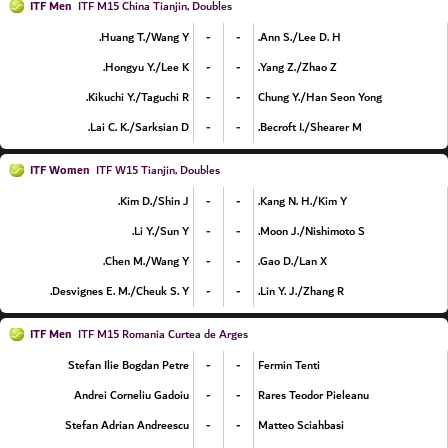
ITF Men
ITF M15 China Tianjin, Doubles
-
-
Huang T./Wang Y.
Ann S./Lee D. H.
-
-
Hongyu Y./Lee K.
Yang Z./Zhao Z.
-
-
Kikuchi Y./Taguchi R.
Chung Y./Han Seon Yong
-
-
Lai C. K./Sarksian D.
Becroft I./Shearer M.
ITF Women
ITF W15 Tianjin, Doubles
-
-
Kim D./Shin J.
Kang N. H./Kim Y.
-
-
Li Y./Sun Y.
Moon J./Nishimoto S.
-
-
Chen M./Wang Y.
Gao D./Lan X.
-
-
Desvignes E. M./Cheuk S. Y.
Lin Y. J./Zhang R.
ITF Men
ITF M15 Romania Curtea de Arges
-
-
Stefan Ilie Bogdan Petre
Fermin Tenti
-
-
Andrei Corneliu Gadoiu
Rares Teodor Pieleanu
-
-
Stefan Adrian Andreescu
Matteo Sciahbasi