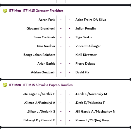
ITF Men
ITF M15 Germany Frankfurt
-
-
Aaron Funk
Adan Freire DA Silva
-
-
Giovanni Branchetti
Julien Penzlin
-
-
Sven Corbinais
Ziga Sesko
-
-
Neo Niedner
Vincent Dullinger
-
-
Bengt Johan Reinhard
Kirill Kivattsev
-
-
Arian Barbic
Pierre Delage
-
-
Adrian Oetzbach
David Fix
ITF Men
ITF M15 Slovakia Poprad, Doubles
-
-
De Jager J./Karthik P.
Lanik T./Novansky M.
-
-
Klimas J./Poritskyi A.
Drab F./Poklemba F.
-
-
Siftar J./Stolarik S.
Gil Garcia A./Mashtakov N.
-
-
Bakonyi D./Kisantal B.
Rivera L./Yi Qing Jiang