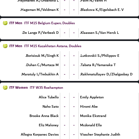
-
-
Hejtmanek A./Urbanova L.
Palm N./Vanni H.
-
-
Hageman M./Veldman K.
Blazkova K./Eigelsbach E. V.
ITF Men
ITF M15 Belgium Eupen, Doubles
-
-
De Lange P./Verbeek D.
Klaassen S./Van Herck L.
ITF Men
ITF M15 Kazakhstan Astana, Doubles
-
-
Borisiouk M./Singh K.
Lutkovskii S./Philippov E.
-
-
Duhan C./Murtaza M.
Tabata R./Yamanaka T.
-
-
Maratuly I./Trebukhin A.
Rakhmatullayev D./Zhalgasbay D.
ITF Women
ITF W35 Roehampton
-
-
Alice Tubello
Emily Appleton
-
-
Naho Sato
Hiromi Abe
-
-
Brooke Anna Black
Monika Ekstrand
-
-
Eliz Maloney
Mcdonald Ella
-
-
Allegra Korpanec Davies
Visscher Stephanie Judith