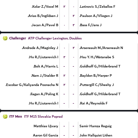
۲
۰
Kolar Z./Vocel M.
Latinovic S./Zeballos F.
۰
۲
Arias B./Ingildsen J.
Paulson A./Vliegen J.
۰
۲
Jecan A./Pavel B.
Bass F./Jans J.
Challenger
ATP Challenger Lexington, Doubles
۰
۲
Andrade A./Maginley J.
Arseneault M./Arseneault N.
۲
۰
Ho R./Liutarevich I.
Hsu Y. H./Watanabe S.
-
-
Bolt A./Harris L.
Goldhoff G./Hilderbrand T.
۲
۰
Nam J./Stalder R.
Bayldon B./Harper P.
۲
۰
Escobar G./Kaliyanda Poonacha N.
Puttergill C./Sheehy J.
-
-
Ilagan A./Poling K.
Goldhoff G./Hilderbrand T.
-
-
Ho R./Liutarevich I.
Rai A./Reynolds F.
ITF Men
ITF M15 Slovakia Poprad
-
-
Matthias Ujvary
Samir Hamza Reguig
-
-
Aaron Gil Garcia
John Hallquist Lithen