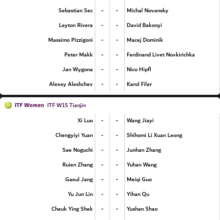
-
-
Sebastian Sec
Michal Novansky
-
-
Leyton Rivera
David Bakonyi
-
-
Massimo Pizzigoni
Macej Dominik
-
-
Peter Makk
Ferdinand Livet Novkirichka
-
-
Jan Wygona
Nico Hipfl
-
-
Alexey Aleshchev
Karol Filar
ITF Women
ITF W15 Tianjin
-
-
Xi Luo
Wang Jiayi
-
-
Chengyiyi Yuan
Shihomi Li Xuan Leong
-
-
Sae Noguchi
Junhan Zhang
-
-
Ruien Zhang
Yuhan Wang
-
-
Gaeul Jang
Meiqi Guo
-
-
Yu Jun Lin
Yihan Qu
-
-
Cheuk Ying Shek
Yushan Shao