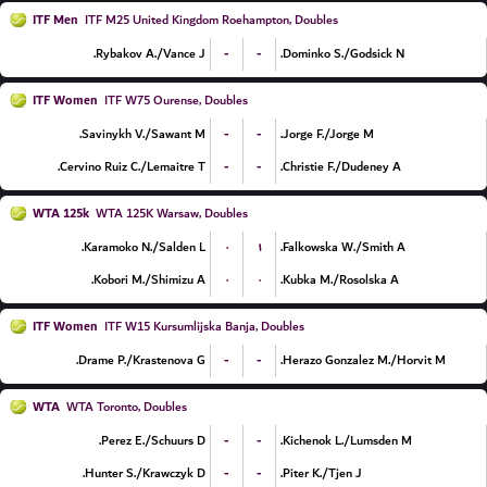
ITF Men
ITF M25 United Kingdom Roehampton, Doubles
-
-
Rybakov A./Vance J.
Dominko S./Godsick N.
ITF Women
ITF W75 Ourense, Doubles
-
-
Savinykh V./Sawant M.
Jorge F./Jorge M.
-
-
Cervino Ruiz C./Lemaitre T.
Christie F./Dudeney A.
WTA 125k
WTA 125K Warsaw, Doubles
۰
۱
Karamoko N./Salden L.
Falkowska W./Smith A.
۰
۰
Kobori M./Shimizu A.
Kubka M./Rosolska A.
ITF Women
ITF W15 Kursumlijska Banja, Doubles
-
-
Drame P./Krastenova G.
Herazo Gonzalez M./Horvit M.
WTA
WTA Toronto, Doubles
-
-
Perez E./Schuurs D.
Kichenok L./Lumsden M.
-
-
Hunter S./Krawczyk D.
Piter K./Tjen J.