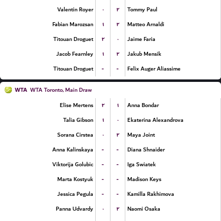
۰
۲
Valentin Royer
Tommy Paul
۱
۲
Fabian Marozsan
Matteo Arnaldi
۲
۰
Titouan Droguet
Jaime Faria
۱
۲
Jacob Fearnley
Jakub Mensik
-
-
Titouan Droguet
Felix Auger Aliassime
WTA
WTA Toronto, Main Draw
۲
۱
Elise Mertens
Anna Bondar
۱
۰
Talia Gibson
Ekaterina Alexandrova
۰
۲
Sorana Cirstea
Maya Joint
-
-
Anna Kalinskaya
Diana Shnaider
-
-
Viktorija Golubic
Iga Swiatek
-
-
Marta Kostyuk
Madison Keys
-
-
Jessica Pegula
Kamilla Rakhimova
۰
۲
Panna Udvardy
Naomi Osaka