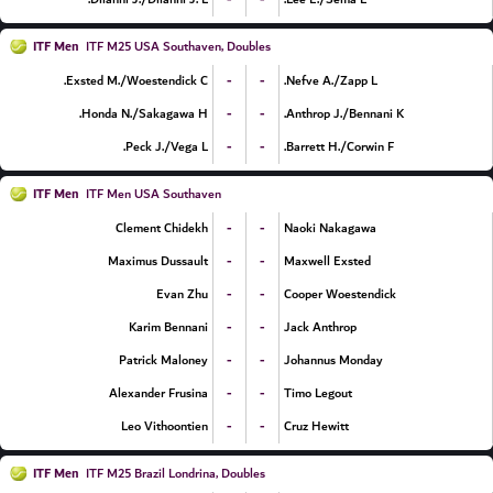
ITF Men
ITF M25 USA Southaven, Doubles
-
-
Exsted M./Woestendick C.
Nefve A./Zapp L.
-
-
Honda N./Sakagawa H.
Anthrop J./Bennani K.
-
-
Peck J./Vega L.
Barrett H./Corwin F.
ITF Men
ITF Men USA Southaven
-
-
Clement Chidekh
Naoki Nakagawa
-
-
Maximus Dussault
Maxwell Exsted
-
-
Evan Zhu
Cooper Woestendick
-
-
Karim Bennani
Jack Anthrop
-
-
Patrick Maloney
Johannus Monday
-
-
Alexander Frusina
Timo Legout
-
-
Leo Vithoontien
Cruz Hewitt
ITF Men
ITF M25 Brazil Londrina, Doubles