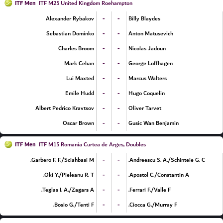
ITF Men
ITF M25 United Kingdom Roehampton
-
-
Alexander Rybakov
Billy Blaydes
-
-
Sebastian Dominko
Anton Matusevich
-
-
Charles Broom
Nicolas Jadoun
-
-
Mark Ceban
George Loffhagen
-
-
Lui Maxted
Marcus Walters
-
-
Emile Hudd
Hugo Coquelin
-
-
Albert Pedrico Kravtsov
Oliver Tarvet
-
-
Oscar Brown
Gusic Wan Benjamin
ITF Men
ITF M15 Romania Curtea de Arges, Doubles
-
-
Garbero F. F./Sciahbasi M.
Andreescu S. A./Schinteie G. C.
-
-
Oki Y./Pieleanu R. T.
Apostol C./Constantin A.
-
-
Teglas I. A./Zagars A.
Ferrari F./Valle F.
-
-
Bosio G./Tenti F.
Ciocca G./Murray F.