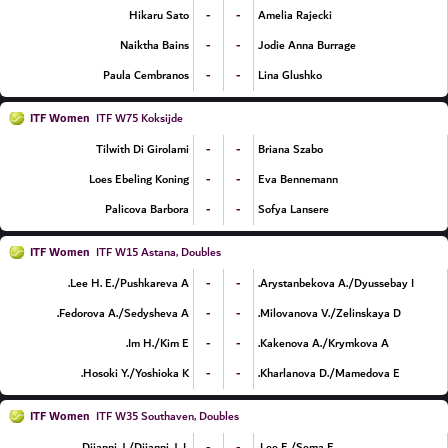
-
-
Hikaru Sato
Amelia Rajecki
-
-
Naiktha Bains
Jodie Anna Burrage
-
-
Paula Cembranos
Lina Glushko
ITF Women
ITF W75 Koksijde
-
-
Tilwith Di Girolami
Briana Szabo
-
-
Loes Ebeling Koning
Eva Bennemann
-
-
Palicova Barbora
Sofya Lansere
ITF Women
ITF W15 Astana, Doubles
-
-
Lee H. E./Pushkareva A.
Arystanbekova A./Dyussebay I.
-
-
Fedorova A./Sedysheva A.
Milovanova V./Zelinskaya D.
-
-
Im H./Kim E.
Kakenova A./Krymkova A.
-
-
Hosoki Y./Yoshioka K.
Kharlanova D./Mamedova E.
ITF Women
ITF W35 Southaven, Doubles
-
-
Diianni J./Diianni J. L.
Lee E./Sema E.