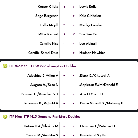
۱
۲
Center Olivia
Lewis Bella
۰
۲
Sage Bergeson
Kaia Giribalan
۲
۰
Calla Mcgill
Marley Lambert
۱
۲
Mika Ikemori
Sue Yan Tan
۲
۰
Camille Kiss
Lee Abigail
۰
۲
Camilia Samel Druz
Hudson Hawkins
ITF Women
ITF W35 Roehampton, Doubles
-
-
Adeshina E./Allen V.
Black B./Okutoyi A.
-
-
Nagata A./Sato N.
Appleton E./McDonald E.
-
-
Bosman C./Visscher S. J.
Abe H./Sato H.
-
-
Kuzmova K./Rajecki A.
Dada-Mascoll S./Maloney E.
ITF Men
ITF M15 Germany Frankfurt, Doubles
-
-
Dutine D.A./Klinkov M.
Hammes T./Petrovic D.
-
-
Covato M./Voelzke G.
Branchetti G./Ilic J.