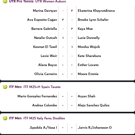
UTR Pro Tennis
UTR Women Auburn
۰
۲
Marina Davtyan
Ekaterina Khayrutdinova
۲
۰
Ava Esposito Cogan
Brooke Lynn Schafer
۰
۲
Barrera Gabriella
Kaya Moe
۱
۰
Natalie Outcalt
Lucia Donnelly
۰
۱
Kesmat El Tawil
Monika Wojcik
۰
۰
Lexie Weir
Kate Sharabura
-
-
Alana Boyce
Esther Lovato
-
-
Olivia Carneiro
Moore Emmie
ITF Men
ITF M25+H Spain Tauste
-
-
Mario Gonzalez Fernandez
Aryan Shah
-
-
Andrea Colombo
Alejo Sanchez Quilez
ITF Men
ITF M25 Italy Fano, Doubles
-
-
Spadola A./Vasa I.
Jarvis R./Johansson O.