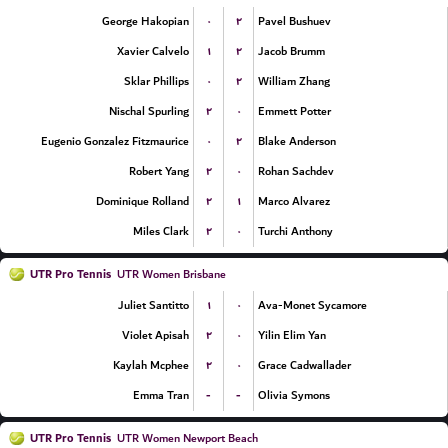
۰
۲
George Hakopian
Pavel Bushuev
۱
۲
Xavier Calvelo
Jacob Brumm
۰
۲
Sklar Phillips
William Zhang
۲
۰
Nischal Spurling
Emmett Potter
۰
۲
Eugenio Gonzalez Fitzmaurice
Blake Anderson
۲
۰
Robert Yang
Rohan Sachdev
۲
۱
Dominique Rolland
Marco Alvarez
۲
۰
Miles Clark
Turchi Anthony
UTR Pro Tennis
UTR Women Brisbane
۱
۰
Juliet Santitto
Ava-Monet Sycamore
۲
۰
Violet Apisah
Yilin Elim Yan
۲
۰
Kaylah Mcphee
Grace Cadwallader
-
-
Emma Tran
Olivia Symons
UTR Pro Tennis
UTR Women Newport Beach