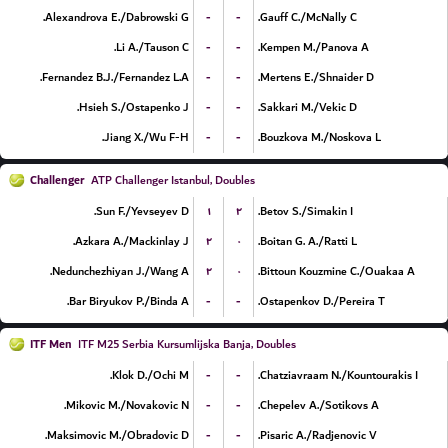
-
-
Alexandrova E./Dabrowski G.
Gauff C./McNally C.
-
-
Li A./Tauson C.
Kempen M./Panova A.
-
-
Fernandez B.J./Fernandez L.A.
Mertens E./Shnaider D.
-
-
Hsieh S./Ostapenko J.
Sakkari M./Vekic D.
-
-
Jiang X./Wu F-H.
Bouzkova M./Noskova L.
Challenger
ATP Challenger Istanbul, Doubles
۱
۲
Sun F./Yevseyev D.
Betov S./Simakin I.
۲
۰
Azkara A./Mackinlay J.
Boitan G. A./Ratti L.
۲
۰
Nedunchezhiyan J./Wang A.
Bittoun Kouzmine C./Ouakaa A.
-
-
Bar Biryukov P./Binda A.
Ostapenkov D./Pereira T.
ITF Men
ITF M25 Serbia Kursumlijska Banja, Doubles
-
-
Klok D./Ochi M.
Chatziavraam N./Kountourakis I.
-
-
Mikovic M./Novakovic N.
Chepelev A./Sotikovs A.
-
-
Maksimovic M./Obradovic D.
Pisaric A./Radjenovic V.