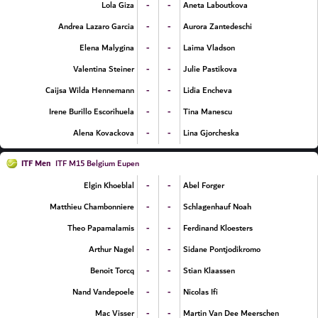
-
-
Lola Giza
Aneta Laboutkova
-
-
Andrea Lazaro Garcia
Aurora Zantedeschi
-
-
Elena Malygina
Laima Vladson
-
-
Valentina Steiner
Julie Pastikova
-
-
Caijsa Wilda Hennemann
Lidia Encheva
-
-
Irene Burillo Escorihuela
Tina Manescu
-
-
Alena Kovackova
Lina Gjorcheska
ITF Men
ITF M15 Belgium Eupen
-
-
Elgin Khoeblal
Abel Forger
-
-
Matthieu Chambonniere
Schlagenhauf Noah
-
-
Theo Papamalamis
Ferdinand Kloesters
-
-
Arthur Nagel
Sidane Pontjodikromo
-
-
Benoit Torcq
Stian Klaassen
-
-
Nand Vandepoele
Nicolas Ifi
-
-
Mac Visser
Martin Van Dee Meerschen