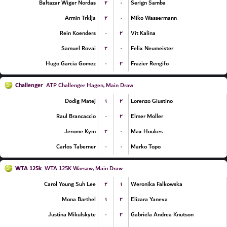
۲
۰
Baltazar Wiger Nordas
Serign Samba
۲
۰
Armin Trklja
Miko Wassermann
۰
۲
Rein Koenders
Vit Kalina
۲
۰
Samuel Rovai
Felix Neumeister
۰
۲
Hugo Garcia Gomez
Frazier Rengifo
Challenger
ATP Challenger Hagen, Main Draw
۱
۲
Dodig Matej
Lorenzo Giustino
۰
۲
Raul Brancaccio
Elmer Moller
۲
۰
Jerome Kym
Max Houkes
۰
۰
Carlos Taberner
Marko Topo
WTA 125k
WTA 125K Warsaw, Main Draw
۲
۱
Carol Young Suh Lee
Weronika Falkowska
۱
۲
Mona Barthel
Elizara Yaneva
۰
۲
Justina Mikulskyte
Gabriela Andrea Knutson