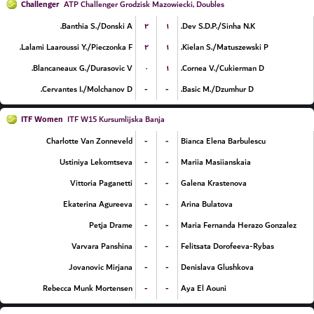
Challenger
ATP Challenger Grodzisk Mazowiecki, Doubles
۲
۱
Banthia S./Donski A.
Dev S.D.P./Sinha N.K.
۲
۱
Lalami Laaroussi Y./Pieczonka F.
Kielan S./Matuszewski P.
۰
۱
Blancaneaux G./Durasovic V.
Cornea V./Cukierman D.
-
-
Cervantes I./Molchanov D.
Basic M./Dzumhur D.
ITF Women
ITF W15 Kursumlijska Banja
-
-
Charlotte Van Zonneveld
Bianca Elena Barbulescu
-
-
Ustiniya Lekomtseva
Mariia Masiianskaia
-
-
Vittoria Paganetti
Galena Krastenova
-
-
Ekaterina Agureeva
Arina Bulatova
-
-
Petja Drame
Maria Fernanda Herazo Gonzalez
-
-
Varvara Panshina
Felitsata Dorofeeva-Rybas
-
-
Jovanovic Mirjana
Denislava Glushkova
-
-
Rebecca Munk Mortensen
Aya El Aouni