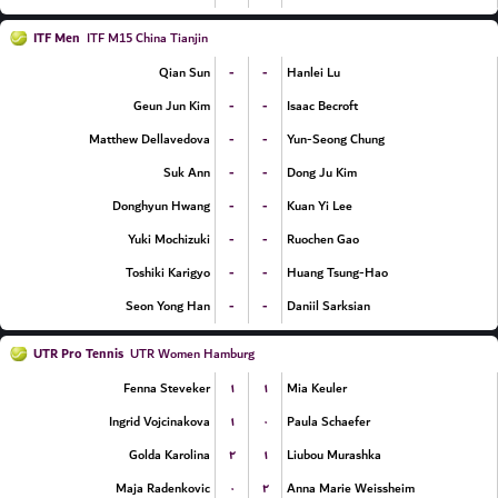
ITF Men
ITF M15 China Tianjin
-
-
Qian Sun
Hanlei Lu
-
-
Geun Jun Kim
Isaac Becroft
-
-
Matthew Dellavedova
Yun-Seong Chung
-
-
Suk Ann
Dong Ju Kim
-
-
Donghyun Hwang
Kuan Yi Lee
-
-
Yuki Mochizuki
Ruochen Gao
-
-
Toshiki Karigyo
Huang Tsung-Hao
-
-
Seon Yong Han
Daniil Sarksian
UTR Pro Tennis
UTR Women Hamburg
۱
۱
Fenna Steveker
Mia Keuler
۱
۰
Ingrid Vojcinakova
Paula Schaefer
۲
۱
Golda Karolina
Liubou Murashka
۰
۲
Maja Radenkovic
Anna Marie Weissheim