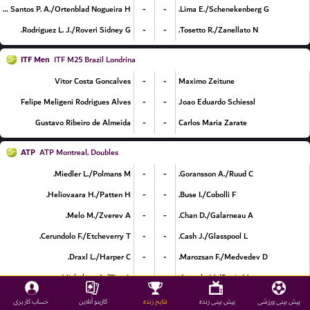
-
-
De Almeida Santos P. A./Ortenblad Nogueira H.
Lima E./Schenekenberg G.
-
-
Rodriguez L. J./Roveri Sidney G.
Tosetto R./Zanellato N.
ITF Men
ITF M25 Brazil Londrina
-
-
Vitor Costa Goncalves
Maximo Zeitune
-
-
Felipe Meligeni Rodrigues Alves
Joao Eduardo Schiessl
-
-
Gustavo Ribeiro de Almeida
Carlos Maria Zarate
ATP
ATP Montreal, Doubles
-
-
Miedler L./Polmans M.
Goransson A./Ruud C.
-
-
Heliovaara H./Patten H.
Buse I./Cobolli F.
-
-
Melo M./Zverev A.
Chan D./Galarneau A.
-
-
Cerundolo F./Etcheverry T.
Cash J./Glasspool L.
-
-
Draxl L./Harper C.
Marozsan F./Medvedev D.
-
-
Michelsen A./Tien L.
Arevalo M./Pavic M.
-
-
Cabral F./Tracy J.
Ram R./Salisbury J.
پیش بینی ورزشی
پیش بینی زنده
نتایج زنده
کازینو آنلاین
حساب کاربری