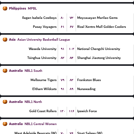
Philippines
MPBL
۸۰
۷۳
Ilagan Isabela Cowboys
Meycauayan Marilao Gems
۶۱
۶۷
Pasay Voyagers
Rizal Xentro Mall Golden Coolers
Asia
Asian University Basketball League
۹۱
۱۰۲
Waseda University
National Chengchi University
۸۲
۸۴
Tsinghua University
Shanghai Jiaotong University
Australia
NBL1 South
۷۹
۸۲
Melbourne Tigers
Frankston Blues
۹۱
۸۹
Eltham Wildcats
Nunawading
Australia
NBL1 North
۱۲۰
۱۱۶
Gold Coast Rollers
Ipswich Force
Australia
NBL1 Central Women
۷۰
۷۶
West Adelaide Bearcats (W)
Sturt Sabres (W)