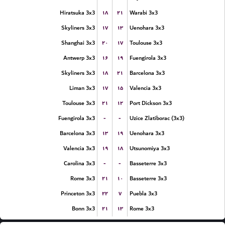
۱۸
۲۱
Hiratsuka 3x3
Warabi 3x3
۱۷
۱۳
Skyliners 3x3
Uenohara 3x3
۲۰
۱۷
Shanghai 3x3
Toulouse 3x3
۱۶
۱۹
Antwerp 3x3
Fuengirola 3x3
۱۸
۲۱
Skyliners 3x3
Barcelona 3x3
۱۷
۱۵
Liman 3x3
Valencia 3x3
۲۱
۱۲
Toulouse 3x3
Port Dickson 3x3
-
-
Fuengirola 3x3
Uzice Zlatiborac (3x3)
۱۳
۱۹
Barcelona 3x3
Uenohara 3x3
۱۹
۱۸
Valencia 3x3
Utsunomiya 3x3
-
-
Carolina 3x3
Basseterre 3x3
۲۱
۱۰
Rome 3x3
Basseterre 3x3
۲۲
۷
Princeton 3x3
Puebla 3x3
۲۱
۱۳
Bonn 3x3
Rome 3x3