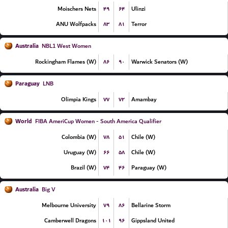
۴۹
۶۴
Moischers Nets
Ulinzi
۸۳
۸۱
ANU Wolfpacks
Terror
Australia
NBL1 West Women
۸۶
۹۰
Rockingham Flames (W)
Warwick Senators (W)
Paraguay
LNB
۷۷
۷۲
Olimpia Kings
Amambay
World
FIBA AmeriCup Women - South America Qualifier
۷۸
۵۱
Colombia (W)
Chile (W)
۶۶
۵۸
Uruguay (W)
Chile (W)
۷۴
۴۶
Brazil (W)
Paraguay (W)
Australia
Big V
۷۹
۸۶
Melbourne University
Bellarine Storm
۱۰۱
۹۶
Camberwell Dragons
Gippsland United