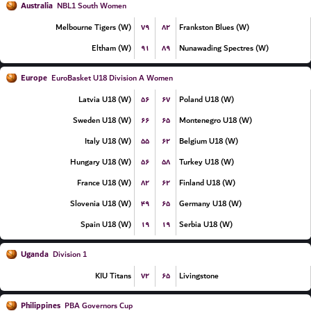
Australia
NBL1 South Women
۷۹
۸۲
Melbourne Tigers (W)
Frankston Blues (W)
۹۱
۸۹
Eltham (W)
Nunawading Spectres (W)
Europe
EuroBasket U18 Division A Women
۵۶
۶۷
Latvia U18 (W)
Poland U18 (W)
۶۶
۶۵
Sweden U18 (W)
Montenegro U18 (W)
۵۵
۶۲
Italy U18 (W)
Belgium U18 (W)
۵۶
۵۸
Hungary U18 (W)
Turkey U18 (W)
۸۲
۶۲
France U18 (W)
Finland U18 (W)
۴۹
۶۵
Slovenia U18 (W)
Germany U18 (W)
۱۹
۱۹
Spain U18 (W)
Serbia U18 (W)
Uganda
Division 1
۷۲
۶۵
KIU Titans
Livingstone
Philippines
PBA Governors Cup