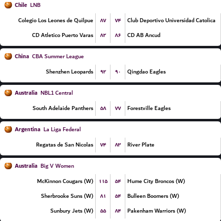
Chile
LNB
۸۷
۷۴
Colegio Los Leones de Quilpue
Club Deportivo Universidad Catolica
۸۲
۸۶
CD Atletico Puerto Varas
CD AB Ancud
China
CBA Summer League
۹۲
۹۰
Shenzhen Leopards
Qingdao Eagles
Australia
NBL1 Central
۵۸
۷۷
South Adelaide Panthers
Forestville Eagles
Argentina
La Liga Federal
۷۴
۸۳
Regatas de San Nicolas
River Plate
Australia
Big V Women
۱۱۵
۵۴
McKinnon Cougars (W)
Hume City Broncos (W)
۸۱
۵۴
Sherbrooke Suns (W)
Bulleen Boomers (W)
۵۵
۸۴
Sunbury Jets (W)
Pakenham Warriors (W)