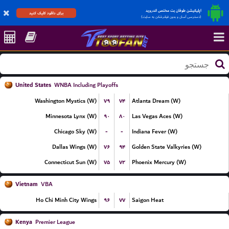
اپلیکیشن طوفان بت مختص اندروید
برای دانلود کلیک کنید
(دسترسی آسان و بدون فیلترشکن به سایت)
United States
WNBA Including Playoffs
۷۹
۷۴
Washington Mystics (W)
Atlanta Dream (W)
۹۰
۸۰
Minnesota Lynx (W)
Las Vegas Aces (W)
-
-
Chicago Sky (W)
Indiana Fever (W)
۷۶
۹۴
Dallas Wings (W)
Golden State Valkyries (W)
۷۵
۷۲
Connecticut Sun (W)
Phoenix Mercury (W)
Vietnam
VBA
۹۶
۷۷
Ho Chi Minh City Wings
Saigon Heat
Kenya
Premier League