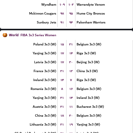
۱۰۹
۱۰۲
Wyndham
Warrandyte Venom
۹۸
۹۵
Mckinnon Cougars
Hume City Broncos
۹۱
۹۴
Sunbury Jets
Pakenham Warriors
World
FIBA 3x3 Series Women
۱۵
۲۱
Poland 3x3 (W)
Belgium 3x3 (W)
۱۷
۱۴
Yanjing 3x3 (W)
Riga 3x3 (W)
۱۷
۲۰
Latvia 3x3 (W)
Beijing 3x3 (W)
۲۱
۱۲
France 3x3 (W)
China 3x3 (W)
۱۴
۷
Ireland 3x3 (W)
Riga 3x3 (W)
۸
۱۶
Romania 3x3 (W)
Belgium 3x3 (W)
۲۱
۱۴
Yanjing 3x3 (W)
Ireland 3x3 (W)
۲۱
۱۱
Austria 3x3 (W)
Bucharest 3x3 (W)
۱۸
۲۰
China 3x3 (W)
Belgium 3x3 (W)
۲۱
۱۹
Lithuania 3x3 (W)
Yanjing 3x3 (W)