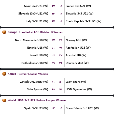
۱۷
۱۳
Spain 3x3 U21 (W)
France 3x3 U21 (W)
۱۳
۱۱
Slovenia (3x3) U21 (W)
Slovakia 3x3 U21 (W)
۱۷
۱۱
Italy 3x3 U21 (W)
Czech Republic 3x3 U21 (W)
Europe
EuroBasket U18 Division B Women
۶۷
۴۱
North Macedonia U18 (W)
Norway U18 (W)
۷۱
۷۴
Estonia U18 (W)
Azerbaijan U18 (W)
۳۶
۳۷
Israel U18 (W)
Austria U18 (W)
۲۹
۳۶
Netherlands U18 (W)
Denmark U18 (W)
Kenya
Premier League Women
۶۱
۵۰
Zetech University (W)
Lady Titans (W)
۶۹
۷۱
Safe Spaces (W)
UON Dynamites (W)
World
FIBA 3x3 U23 Nations League Women
۲۲
۱۵
Spain 3x3 U23 (W)
Great Britain 3x3 U23 (W)