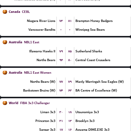
Canada
CEBL
۷۲
۸۱
Niagara River Lions
Brampton Honey Badgers
-
-
Vancouver Bandits
Winnipeg Sea Bears
Australia
NBL1 East
۷۹
۸۵
Illawarra Hawks II
Sutherland Sharks
۹۴
۸۰
Norths Bears
Central Coast Crusaders
Australia
NBL1 East Women
۷۷
۷۹
Norths Bears (W)
Manly Warringah Sea Eagles (W)
۷۴
۶۳
Bankstown Bruins (W)
BA Centre of Excellence (W)
World
FIBA 3x3 Challenger
۲۰
۱۸
Liman 3x3
Utsunomiya 3x3
۲۱
۱۳
Princeton 3x3
Brooklyn 3x3
۱۷
۱۶
Sansar 3x3
Aoyama DIME.EXE 3x3