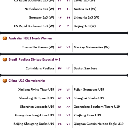
۲۱
۱۱
CS Rapid Bucharest 3x3 (W)
Latvia 3x3 (W)
۲۱
۱۰
Netherlands 3x3 (W)
Austria 3x3 (W)
۱۴
۱۹
Germany 3x3 (W)
Lithuania 3x3 (W)
۷
۳
CS Rapid Bucharest 3x3 (W)
Beijing 3x3 (W)
Australia
NBL1 North Women
۸۲
۷۶
Townsville Flames (W)
Mackay Meteorettes (W)
Brazil
Paulista Divisao Especial A-1
۴۴
۳۲
Corinthians Paulista
Basket Sao Jose
China
U19 Championship
۶۴
۷۲
Xinjiang Flying Tiger U19
Fujian Sturgeons U19
۸۴
۷۹
Shandong Hi-Speed U19
Shanghai Sharks U19
۸۱
۸۶
Shenzhen Leopards U19
Guangdong Southern Tigers U19
۶۱
۷۶
Guangzhou Long-Lions U19
Zhejiang Lions U19
۶۵
۷۱
Beijing Shougang Ducks U19
Qingdao Guoxin Haitian Eagle U19