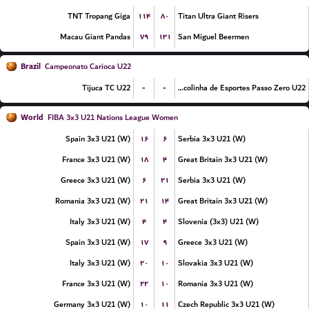
۱۱۴
۸۰
TNT Tropang Giga
Titan Ultra Giant Risers
۷۹
۱۳۱
Macau Giant Pandas
San Miguel Beermen
Brazil
Campeonato Carioca U22
-
-
Tijuca TC U22
Escolinha de Esportes Passo Zero U22
World
FIBA 3x3 U21 Nations League Women
۱۶
۶
Spain 3x3 U21 (W)
Serbia 3x3 U21 (W)
۱۸
۴
France 3x3 U21 (W)
Great Britain 3x3 U21 (W)
۶
۲۱
Greece 3x3 U21 (W)
Serbia 3x3 U21 (W)
۲۱
۱۴
Romania 3x3 U21 (W)
Great Britain 3x3 U21 (W)
۴
۴
Italy 3x3 U21 (W)
Slovenia (3x3) U21 (W)
۱۷
۹
Spain 3x3 U21 (W)
Greece 3x3 U21 (W)
۲۰
۱۰
Italy 3x3 U21 (W)
Slovakia 3x3 U21 (W)
۲۲
۱۰
France 3x3 U21 (W)
Romania 3x3 U21 (W)
۱۰
۱۱
Germany 3x3 U21 (W)
Czech Republic 3x3 U21 (W)