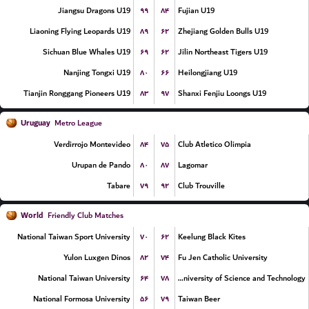
۹۹
۸۴
Jiangsu Dragons U19
Fujian U19
۸۹
۶۲
Liaoning Flying Leopards U19
Zhejiang Golden Bulls U19
۶۹
۶۲
Sichuan Blue Whales U19
Jilin Northeast Tigers U19
۸۰
۶۶
Nanjing Tongxi U19
Heilongjiang U19
۸۳
۹۷
Tianjin Ronggang Pioneers U19
Shanxi Fenjiu Loongs U19
Uruguay
Metro League
۸۴
۷۵
Verdirrojo Montevideo
Club Atletico Olimpia
۸۰
۸۷
Urupan de Pando
Lagomar
۷۹
۹۲
Tabare
Club Trouville
World
Friendly Club Matches
۷۰
۶۲
National Taiwan Sport University
Keelung Black Kites
۸۲
۷۴
Yulon Luxgen Dinos
Fu Jen Catholic University
۶۴
۷۸
National Taiwan University
Chien Hsin University of Science and Technology
۵۶
۷۹
National Formosa University
Taiwan Beer