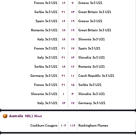
۱۶
۷
France 3x3 U21
Greece 3x3 U21
۲۱
۱۴
Serbia 3x3 U21
Great Britain 3x3 U21
۱۶
۱۹
Spain 3x3 U21
Greece 3x3 U21
۱۸
۱۹
Romania 3x3 U21
Great Britain 3x3 U21
۱۸
۱۷
Italy 3x3 U21
Slovenia 3x3 U21
۲۱
۱۷
France 3x3 U21
Spain 3x3 U21
۲۱
۱۴
Italy 3x3 U21
Slovakia 3x3 U21
۱۸
۱۶
Serbia 3x3 U21
Romania 3x3 U21
۲۱
۱۱
Germany 3x3 U21
Czech Republic 3x3 U21
۲۱
۱۵
France 3x3 U21
Serbia 3x3 U21
۱
۴
Slovenia 3x3 U21
Slovakia 3x3 U21
۱۴
۱۷
Italy 3x3 U21
Germany 3x3 U21
Australia
NBL1 West
۱۰۲
۱۱۶
Cockburn Cougars
Rockingham Flames