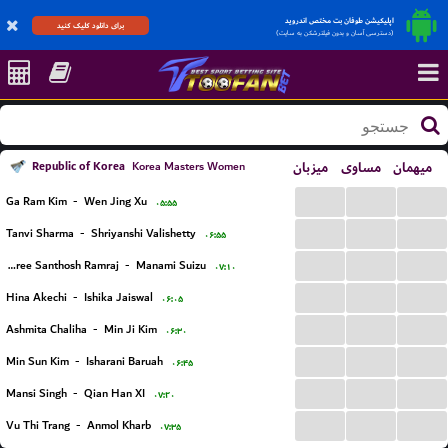
اپلیکیشن طوفان بت مختص اندروید
برای دانلود کلیک کنید
(دسترسی آسان و بدون فیلترشکن به سایت)
Republic of Korea
میزبان
مساوی
میهمان
Korea Masters Women
...
...
...
Ga Ram Kim
-
Wen Jing Xu
۰۵:۵۵
...
...
...
Tanvi Sharma
-
Shriyanshi Valishetty
۰۶:۵۵
...
...
...
Rakshitha Sree Santhosh Ramraj
-
Manami Suizu
۰۷:۱۰
...
...
...
Hina Akechi
-
Ishika Jaiswal
۰۶:۰۵
...
...
...
Ashmita Chaliha
-
Min Ji Kim
۰۶:۳۰
...
...
...
Min Sun Kim
-
Isharani Baruah
۰۶:۴۵
...
...
...
Mansi Singh
-
Qian Han XI
۰۷:۲۰
...
...
...
Vu Thi Trang
-
Anmol Kharb
۰۷:۳۵