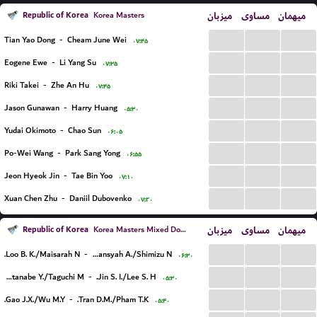
Republic of Korea
میزبان
مساوی
میهمان
Korea Masters
...
...
...
Tian Yao Dong
-
Cheam June Wei
۰۷:۴۵
...
...
...
Eogene Ewe
-
Li Yang Su
۰۷:۳۵
...
...
...
Riki Takei
-
Zhe An Hu
۰۷:۴۵
...
...
...
Jason Gunawan
-
Harry Huang
۰۵:۳۰
...
...
...
Yudai Okimoto
-
Chao Sun
۰۶:۰۵
...
...
...
Po-Wei Wang
-
Park Sang Yong
۰۶:۵۵
...
...
...
Jeon Hyeok Jin
-
Tae Bin Yoo
۰۷:۱۰
...
...
...
Xuan Chen Zhu
-
Daniil Dubovenko
۰۷:۲۰
Republic of Korea
میزبان
مساوی
میهمان
Korea Masters Mixed Doubles
...
...
...
Loo B. K./Maisarah N.
-
Ramadiansyah A./Shimizu N.
۰۶:۳۰
...
...
...
Watanabe Y./Taguchi M.
-
Jin S. I./Lee S. H.
۰۵:۳۰
...
...
...
Gao J.X./Wu M.Y.
-
Tran D.M./Pham T.K.
۰۵:۴۰