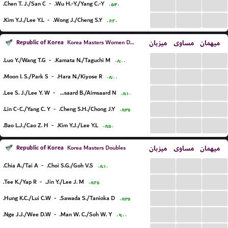
...
...
...
Chen T. J./San C.
-
Wu H.-Y./Yang C.-Y.
۰۵:۴۰
...
...
...
Kim Y.J./Lee Y.L.
-
Wong J./Cheng S.Y.
۰۶:۲۰
Republic of Korea
میزبان
مساوی
میهمان
Korea Masters Women Doubles
...
...
...
Luo Y./Wang T.G.
-
Kamata N./Taguchi M.
۰۸:۰۰
...
...
...
Moon I. S./Park S.
-
Hara N./Kiyose R.
۰۸:۰۰
...
...
...
Lee S. J./Lee Y. W.
-
Aimsaard B./Aimsaard N.
۰۸:۱۰
...
...
...
Lin C-C./Yang C. Y.
-
Cheng S.H./Chong J.Y.
۰۸:۳۵
...
...
...
Bao L.J./Cao Z. H.
-
Kim Y.J./Lee Y.L.
۰۸:۵۰
Republic of Korea
میزبان
مساوی
میهمان
Korea Masters Doubles
...
...
...
Chia A./Tai A.
-
Choi S.G./Goh V.S.
۰۸:۱۰
...
...
...
Tee K./Yap R.
-
Jin Y./Lee J. M.
۰۸:۲۵
...
...
...
Hung K.C./Lui C.W.
-
Sawada S./Tanioka D.
۰۸:۳۵
...
...
...
Nge J.J./Wee D.W.
-
Man W. C./Soh W. Y.
۰۹:۰۰