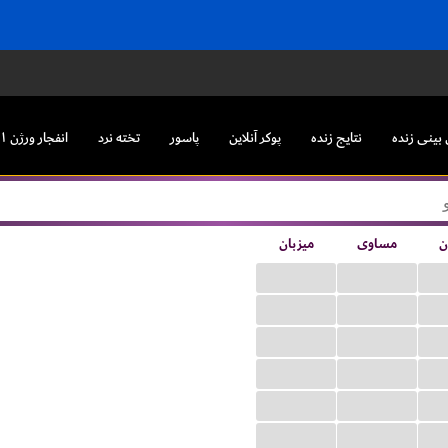
بینی زنده
نتایج زنده
پوکر آنلاین
پاسور
تخته نرد
انفجار ورژن ۱
ن
مساوی
میزبان
...
...
...
...
...
...
...
...
...
...
...
...