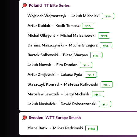
Poland
TT Elite Series
Wojciech Wojtaszczyk
-
Jakub Michalski
۲۲:۴۰
Artur Kubiak
-
Kocik Tomasz
۲۲:۴۰
Michal Olbrycht
-
Michal Malachowski
۲۲:۴۵
Dariusz Maszczynski
-
Mucha Grzegorz
۲۲:۵۰
Bartek Sulkowski
-
Blazej Warpas
۲۲:۵۰
Jakub Nowak
-
Fira Damian
۲۳:۰۰
Artur Zmijewski
-
Lukasz Pyda
۲۳:۰۵
Staszczyk Konrad
-
Mateusz Rutkowski
۲۳:۱۰
Miroslaw Lewczuk
-
Jerzy Michalik
۲۳:۱۰
Jakub Nosiadek
-
Dawid Poloszczanski
۲۳:۱۰
Sweden
WTT Europe Smash
Ylane Batix
-
Milosz Redzimski
۲۲:۵۵