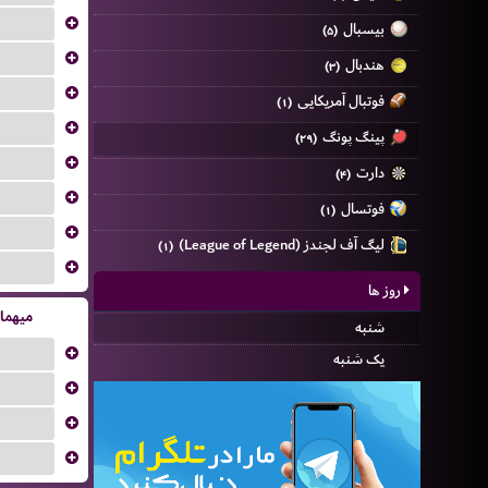
...
بیسبال
(۵)
...
هندبال
(۳)
...
فوتبال آمریکایی
(۱)
...
پینگ پونگ
(۲۹)
...
دارت
(۴)
...
فوتسال
(۱)
...
لیگ آف لجندز (League of Legend)
(۱)
...
روز ها
میهما
شنبه
...
یک شنبه
...
...
...