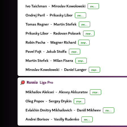
Ivo Taichman
-
Miroslav Kowolowski
۲۳:۰۰
Ondrej Paril
-
Prikasky Libor
۲۳:۰۰
Tomas Regner
-
Martin Stefek
۲۳:۰۰
Prikasky Libor
-
Radovan Polasek
۲۳:۳۰
Robin Pacha
-
Wagner Richard
۲۳:۳۰
Pavel Fojt
-
Jakub Stolfa
۲۳:۳۰
Martin Stefek
-
Milan Fisera
۲۳:۳۰
Miroslav Kowolowski
-
Daniel Langer
۲۳:۳۰
Russia
Liga Pro
Mikhailov Aleksei
-
Alexey Akkuratov
۲۲:۳۰
Oleg Popov
-
Sergey Drykin
۲۲:۳۰
Evlakhin Dmitry Mikhailovich
-
Daniil Mikheev
۲۳:۰۰
Andrei Borisov
-
Vasiliy Rudenko
۲۳:۰۰