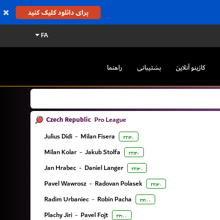
برای دانلود کلیک کنید
FA
کازینو آنلاین
پشتیبانی
راهنما
Czech Republic
Pro League
Julius Didi
-
Milan Fisera
۲۲:۳۰
Milan Kolar
-
Jakub Stolfa
۲۲:۳۰
Jan Hrabec
-
Daniel Langer
۲۲:۳۰
Pavel Wawrosz
-
Radovan Polasek
۲۲:۳۰
Radim Urbaniec
-
Robin Pacha
۲۳:۰۰
Plachy Jiri
-
Pavel Fojt
۲۳:۰۰