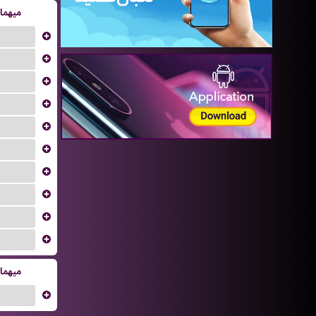
میهما
...
...
...
...
...
...
...
...
...
...
میهما
...